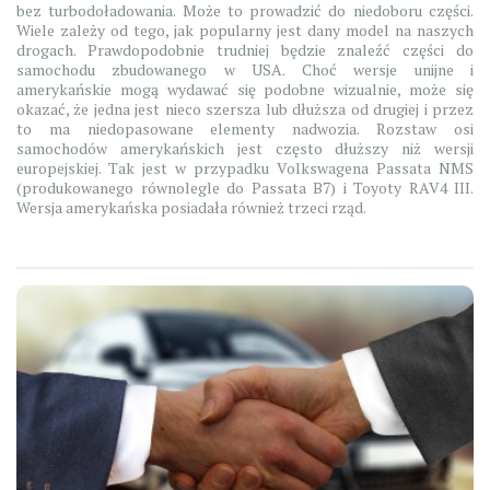
bez turbodoładowania. Może to prowadzić do niedoboru części.
Wiele zależy od tego, jak popularny jest dany model na naszych
drogach. Prawdopodobnie trudniej będzie znaleźć części do
samochodu zbudowanego w USA. Choć wersje unijne i
amerykańskie mogą wydawać się podobne wizualnie, może się
okazać, że jedna jest nieco szersza lub dłuższa od drugiej i przez
to ma niedopasowane elementy nadwozia. Rozstaw osi
samochodów amerykańskich jest często dłuższy niż wersji
europejskiej. Tak jest w przypadku Volkswagena Passata NMS
(produkowanego równolegle do Passata B7) i Toyoty RAV4 III.
Wersja amerykańska posiadała również trzeci rząd.