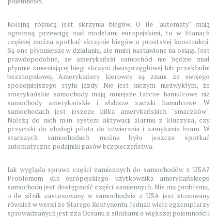
pojemności.
Kolejną różnicą jest skrzynia biegów. O ile "automaty" mają
ogromną przewagę nad modelami europejskimi, to w Stanach
częściej można spotkać skrzynie biegów o prostszej konstrukcji.
Są one płynniejsze w działaniu, ale mniej nastawione na osiągi. Jest
prawdopodobne, że amerykański samochód nie będzie miał
płynnie zmieniającej biegi skrzyni dwusprzęgłowej lub przekładni
bezstopniowej. Amerykańscy kierowcy są znani ze swojego
spokojniejszego stylu jazdy. Nie jest niczym niezwykłym, że
amerykańskie samochody mają mniejsze tarcze hamulcowe niż
samochody amerykańskie i słabsze zaciski hamulcowe. W
samochodach jest jeszcze kilka amerykańskich "smaczków".
Należą do nich m.in. system aktywacji alarmu z kluczyka, czy
przyciski do obsługi pilota do otwierania i zamykania bram. W
starszych samochodach można było jeszcze spotkać
automatyczne podajniki pasów bezpieczeństwa.
Jak wygląda sprawa części zamiennych do samochodów z USA?
Problemem dla europejskiego użytkownika amerykańskiego
samochodu jest dostępność części zamiennych. Nie ma problemu,
o ile silnik zastosowany w samochodzie z USA jest stosowany
również w wersji ze Starego Kontynentu. Jednak wiele egzemplarzy
sprowadzanych jest zza Oceanu z silnikami o większej pojemności i