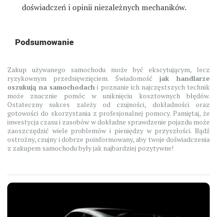
doświadczeń i opinii niezależnych mechaników.
Podsumowanie
Zakup używanego samochodu może być ekscytującym, lecz
ryzykownym przedsięwzięciem. Świadomość
jak handlarze
oszukują na samochodach
i poznanie ich najczęstszych technik
może znacznie pomóc w uniknięciu kosztownych błędów.
Ostateczny sukces zależy od czujności, dokładności oraz
gotowości do skorzystania z profesjonalnej pomocy. Pamiętaj, że
inwestycja czasu i zasobów w dokładne sprawdzenie pojazdu może
zaoszczędzić wiele problemów i pieniędzy w przyszłości. Bądź
ostrożny, czujny i dobrze poinformowany, aby twoje doświadczenia
z zakupem samochodu były jak najbardziej pozytywne!