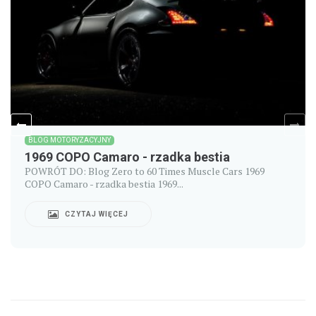
BLOG MOTORYZACYJNY
1969 COPO Camaro - rzadka bestia
POWRÓT DO: Blog Zero to 60 Times Muscle Cars 1969
COPO Camaro - rzadka bestia 1969...
CZYTAJ WIĘCEJ