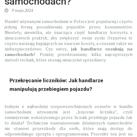
samochodach?
9 maja 2024
Handel używanymi samochodami w Polsce jest popularną i często
jedyną formą poszukiwania pojazdów przez konsumentów.
Niestety, niewielka, ale znacząca część handlarzy korzysta z
nieuczciwych praktyk, aby zwiększyć swoje zyski. Oszustwa te
często narażają kupujących na znaczne koszty, a czasami także na
niebezpieczeństwo. Czy wiesz,
jak handlarze oszukują na
samochodach
? Poniżej przedstawiamy kilka najczęstszych
metod i technik, które stosują nieuczciwi sprzedawcy.
Przekręcanie liczników: Jak handlarze
manipulują przebiegiem pojazdu?
Jednym z najbardziej rozpowszechnionych oszustw w handlu
samochodami używanymi jest „kręcenie licznika”, czyli
zmniejszenie wskazywanego przez licznik przebiegu pojazdu. Jak
to działa? Techniczne zaawansowanie dzisiejszych samochodów
nie stanowi przeszkody dla osób, które mają dostęp do
odpowiedniego sprzętu i oprogramowania. Proceder ten jest na