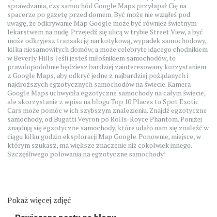
sprawdzania, czy samochód Google Maps przyłapał Cię na
spacerze po gazetę przed domem. Być może nie wziąłeś pod
uwagę, że odkrywanie Map Google może być również świetnym
lekarstwem na nudę. Przejedź się ulicą w trybie Street View, a być
może odkryjesz transakcję narkotykową, wypadek samochodowy,
kilka niesamowitych domów, a może celebrytę idącego chodnikiem
w Beverly Hills. Jeśli jesteś miłośnikiem samochodów, to
prawdopodobnie będziesz bardziej zainteresowany korzystaniem
z Google Maps, aby odkryć jedne z najbardziej pożądanych i
najdroższych egzotycznych samochodów na świecie. Kamera
Google Maps uchwyciła egzotyczne samochody na całym świecie,
ale skorzystanie z wpisu na blogu Top 10 Places to Spot Exotic
Cars może pomóc w ich szybszym znalezieniu. Znajdź egzotyczne
samochody, od Bugatti Veyron po Rolls-Royce Phantom. Poniżej
znajdują się egzotyczne samochody, które udało nam się znaleźć w
ciągu kilku godzin eksploracji Map Google. Ponownie, miejsce, w
którym szukasz, ma większe znaczenie niż cokolwiek innego.
Szczęśliwego polowania na egzotyczne samochody!
Pokaż więcej zdjęć