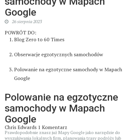
samochody w Mapach
Google
26 sierpnia 2023
POWRÓT DO:
Blog Zero to 60 Times
Obserwacje egzotycznych samochodów
Polowanie na egzotyczne samochody w Mapach
Google
Polowanie na egzotyczne
samochody w Mapach
Google
Chris Edwards
1 Komentarz
Prawdopodobnie znasz już Mapy Google jako narzędzie do
wyszukiwania lokalnych firm, planowania trasy podróży lub